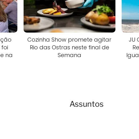
ação
Cozinha Show promete agitar
JU 
foi
Rio das Ostras neste final de
R
te na
Semana
Igua
Assuntos