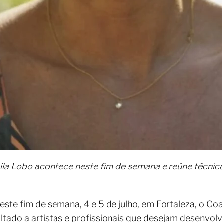
la Lobo acontece neste fim de semana e reúne técni
ste fim de semana, 4 e 5 de julho, em Fortaleza, o C
tado a artistas e profissionais que desejam desenvolve