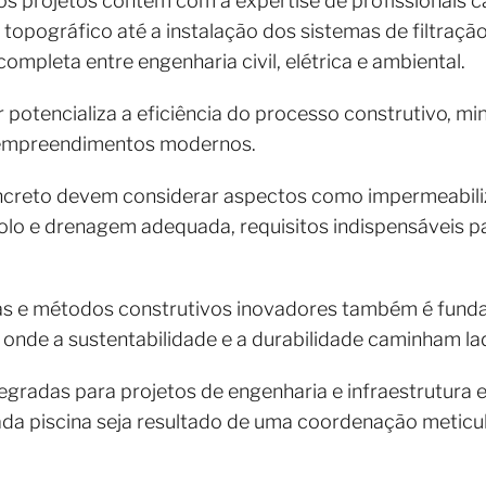
 os projetos contem com a expertise de profissionais c
topográfico até a instalação dos sistemas de filtração
pleta entre engenharia civil, elétrica e ambiental.
 potencializa a eficiência do processo construtivo, mi
m empreendimentos modernos.
oncreto devem considerar aspectos como impermeabiliz
lo e drenagem adequada, requisitos indispensáveis pa
as e métodos construtivos inovadores também é funda
nde a sustentabilidade e a durabilidade caminham lad
tegradas para projetos de engenharia e infraestrutura
da piscina seja resultado de uma coordenação meticul