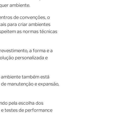
lquer ambiente.
entros de convenções, o
is para criar ambientes
espeitem as normas técnicas
evestimento, a forma e a
solução personalizada e
ão ambiente também está
de de manutenção e expansão,
ando pela escolha dos
 e testes de performance