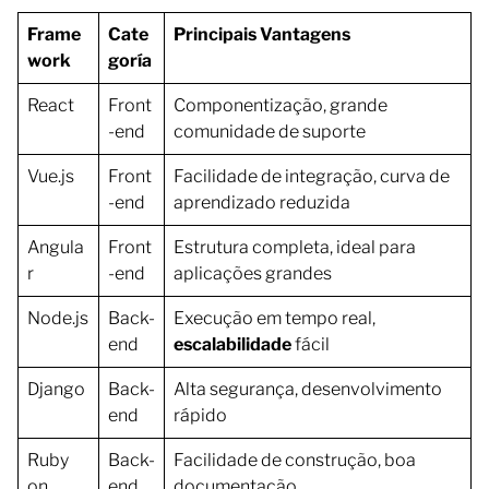
Frame
Cate
Principais Vantagens
work
goría
React
Front
Componentização, grande
-end
comunidade de suporte
Vue.js
Front
Facilidade de integração, curva de
-end
aprendizado reduzida
Angula
Front
Estrutura completa, ideal para
r
-end
aplicações grandes
Node.js
Back-
Execução em tempo real,
end
escalabilidade
fácil
Django
Back-
Alta segurança, desenvolvimento
end
rápido
Ruby
Back-
Facilidade de construção, boa
on
end
documentação